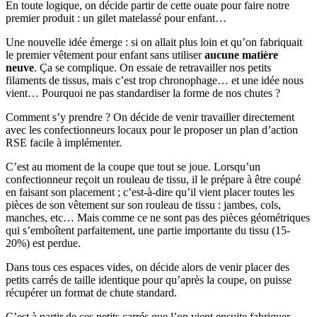
En toute logique, on décide partir de cette ouate pour faire notre
premier produit : un gilet matelassé pour enfant…
Une nouvelle idée émerge : si on allait plus loin et qu’on fabriquait
le premier vêtement pour enfant sans utiliser
aucune matière
neuve
. Ça se complique. On essaie de retravailler nos petits
filaments de tissus, mais c’est trop chronophage… et une idée nous
vient… Pourquoi ne pas standardiser la forme de nos chutes ?
Comment s’y prendre ? On décide de venir travailler directement
avec les confectionneurs locaux pour le proposer un plan d’action
RSE facile à implémenter.
C’est au moment de la coupe que tout se joue. Lorsqu’un
confectionneur reçoit un rouleau de tissu, il le prépare à être coupé
en faisant son placement ; c’est-à-dire qu’il vient placer toutes les
pièces de son vêtement sur son rouleau de tissu : jambes, cols,
manches, etc… Mais comme ce ne sont pas des pièces géométriques
qui s’emboîtent parfaitement, une partie importante du tissu (15-
20%) est perdue.
Dans tous ces espaces vides, on décide alors de venir placer des
petits carrés de taille identique pour qu’après la coupe, on puisse
récupérer un format de chute standard.
C’est à partir de ces petits carrés que l’on vient ensuite fabriquer